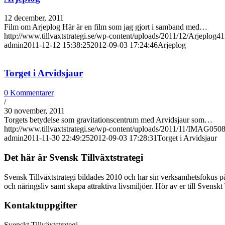
12 december, 2011
Film om Arjeplog Här är en film som jag gjort i samband med…
http://www.tillvaxtstrategi.se/wp-content/uploads/2011/12/Arjeplog4
admin
2011-12-12 15:38:25
2012-09-03 17:24:46
Arjeplog
Torget i Arvidsjaur
0 Kommentarer
/
30 november, 2011
Torgets betydelse som gravitationscentrum med Arvidsjaur som…
http://www.tillvaxtstrategi.se/wp-content/uploads/2011/11/IMAG0508
admin
2011-11-30 22:49:25
2012-09-03 17:28:31
Torget i Arvidsjaur
Det här är Svensk Tillväxtstrategi
Svensk Tillväxtstrategi bildades 2010 och har sin verksamhetsfokus på 
och näringsliv samt skapa attraktiva livsmiljöer. Hör av er till Svenskt
Kontaktuppgifter
Svenskt Tillväxtstrategi