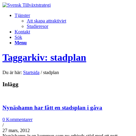
Tjänster
Att skapa attraktiviet
Studieresor
Kontakt
Sök
Menu
Taggarkiv: stadplan
Du är här:
Startsida
/
stadplan
Inlägg
Nynäshamn har fått en stadsplan i gåva
0 Kommentarer
/
27 mars, 2012
Nynäshamn är en kommun som nu erbjuds stöd med ett nytt…