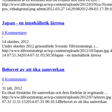
http://www.tillvaxtstrategi.se/wp-content/uploads/2012/03/Nya-Nyn
pos_vitbakgrund.png
admin
2012-03-27 14:29:08
2012-09-03 17:39:1
Japan - en innehållsrik lärresa
0 Kommentarer
/
14 oktober, 2012
Under oktober 2012 genomförde Svenskt Tillväxtstrategi, i…
http://www.tillvaxtstrategi.se/wp-content/uploads/2012/10/Japan.jpg
4
14 07:51:34
2014-07-31 05:50:50
Japan - en innehållsrik lärresa
Behovet av att öka samverkan
0 Kommentarer
/
31 juli, 2012
En ökad förståelse för samverkan och dess fördelar är avgörande…
http://www.tillvaxtstrategi.se/wp-content/uploads/2012/07/sektors.jpg
07-31 11:11:15
2014-07-31 06:10:14
Behovet av att öka samverkan