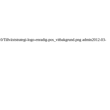
10/Tillväxtstrategi-logo-enradig-pos_vitbakgrund.png
admin
2012-03-