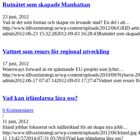
Rutnätet som skapade Manhattan
23 juni, 2012
Vad är det som formar och skapar en levande stad? En del i att…
http://www.tillvaxtstrategi.se/wp-content/uploads/2012/06/GRID-arti
admin
2012-06-23 15:32:28
2012-09-03 16:28:43
Rutnätet som skapad
Vattnet som resurs för regional utveckling
17 juni, 2012
Waterways forward är ett spännande EU-projekt som lyfter…
http://www.tillvaxtstrategi.se/wp-content/uploads/2010/09/Nyhavn-2
admin
2012-06-17 07:47:14
2012-09-03 17:27:47
Vattnet som resurs fö
Vad kan irländarna lära oss?
0 Kommentarer
/
11 juni, 2012
Irland jobbar fokuserat och målinriktad för att skapa nya jobb…
http://www.tillvaxtstrategi.se/wp-content/uploads/2012/06/Irland.jpg
11 13:42:57
2014-07-31 05:59:03
Vad kan irländarna lära oss?