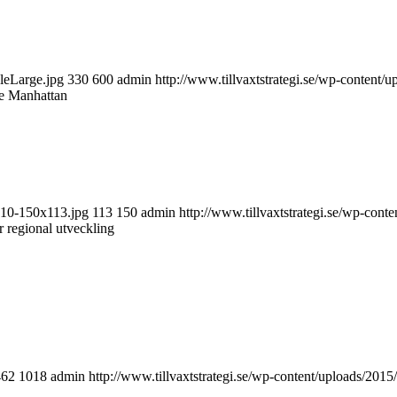
cleLarge.jpg
330
600
admin
http://www.tillvaxtstrategi.se/wp-content/
e Manhattan
010-150x113.jpg
113
150
admin
http://www.tillvaxtstrategi.se/wp-cont
r regional utveckling
462
1018
admin
http://www.tillvaxtstrategi.se/wp-content/uploads/2015