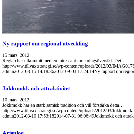
Ny rapport om regional utveckling
15 mars, 2012
Reglab har utkommit med en intressant forskningsöversikt. Det…
http://www.tillvaxtstrategi.se/wp-content/uploads/2012/03/IMAG017
admin
2012-03-15 14:18:36
2012-09-03 17:24:14
Ny rapport om region
Jokkmokk och attraktivitet
10 mars, 2012
Jokkmokk har en stark samisk tradition och vill förstärka detta…
http://www.tillvaxtstrategi.se/wp-content/uploads/2012/03/Jokkmokk.
admin
2012-03-10 17:53:18
2014-07-31 06:06:49
Jokkmokk och attrakt
Arjeplog