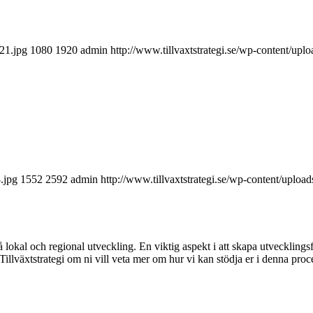
121.jpg
1080
1920
admin
http://www.tillvaxtstrategi.se/wp-content/upl
.jpg
1552
2592
admin
http://www.tillvaxtstrategi.se/wp-content/uploa
lokal och regional utveckling. En viktig aspekt i att skapa utvecklingsf
 Tillväxtstrategi om ni vill veta mer om hur vi kan stödja er i denna proc