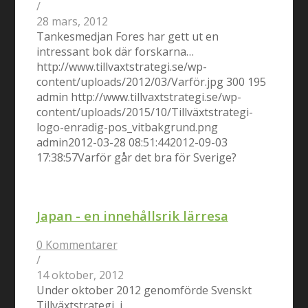
/
28 mars, 2012
Tankesmedjan Fores har gett ut en
intressant bok där forskarna…
http://www.tillvaxtstrategi.se/wp-
content/uploads/2012/03/Varför.jpg
300
195
admin
http://www.tillvaxtstrategi.se/wp-
content/uploads/2015/10/Tillväxtstrategi-
logo-enradig-pos_vitbakgrund.png
admin
2012-03-28 08:51:44
2012-09-03
17:38:57
Varför går det bra för Sverige?
Japan - en innehållsrik lärresa
0 Kommentarer
/
14 oktober, 2012
Under oktober 2012 genomförde Svenskt
Tillväxtstrategi, i…