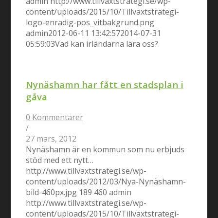
admin
http://www.tillvaxtstrategi.se/wp-
content/uploads/2015/10/Tillväxtstrategi-
logo-enradig-pos_vitbakgrund.png
admin
2012-06-11 13:42:57
2014-07-31
05:59:03
Vad kan irländarna lära oss?
Nynäshamn har fått en stadsplan i
gåva
0 Kommentarer
/
27 mars, 2012
Nynäshamn är en kommun som nu erbjuds
stöd med ett nytt…
http://www.tillvaxtstrategi.se/wp-
content/uploads/2012/03/Nya-Nynäshamn-
bild-460px.jpg
189
460
admin
http://www.tillvaxtstrategi.se/wp-
content/uploads/2015/10/Tillväxtstrategi-