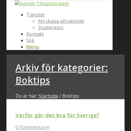
Tjänster
Att skapa attraktiviet
Studieresor
Kontakt
Sök
Menu
Arkiv för kategorier:
Boktips
Du är här:
Startsida
/
Boktips
Varför går det bra för Sverige?
0 Kommentarer