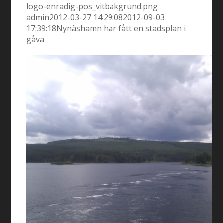
logo-enradig-pos_vitbakgrund.png
admin
2012-03-27 14:29:08
2012-09-03
17:39:18
Nynäshamn har fått en stadsplan i
gåva