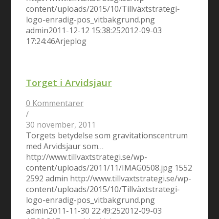
content/uploads/2015/10/Tillväxtstrategi-
logo-enradig-pos_vitbakgrund.png
admin
2011-12-12 15:38:25
2012-09-03
17:24:46
Arjeplog
Torget i Arvidsjaur
0 Kommentarer
/
30 november, 2011
Torgets betydelse som gravitationscentrum
med Arvidsjaur som…
http://www.tillvaxtstrategi.se/wp-
content/uploads/2011/11/IMAG0508.jpg
1552
2592
admin
http://www.tillvaxtstrategi.se/wp-
content/uploads/2015/10/Tillväxtstrategi-
logo-enradig-pos_vitbakgrund.png
admin
2011-11-30 22:49:25
2012-09-03