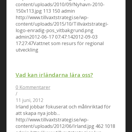
content/uploads/2010/09/Nyhavn-2010-
150x113.jpg
113
150
admin
http://www.tillvaxtstrategi.se/wp-
content/uploads/2015/10/Tillväxtstrategi-
logo-enradig-pos_vitbakgrund.png
admin
2012-06-17 07:47:14
2012-09-03
17:27:47
Vattnet som resurs för regional
utveckling
Vad kan irländarna lära oss?
0 Kommentarer
/
11 juni, 2012
Irland jobbar fokuserat och målinriktad för
att skapa nya jobb…
http://www.tillvaxtstrategi.se/wp-
content/uploads/2012/06/Irland.jpg
462
1018