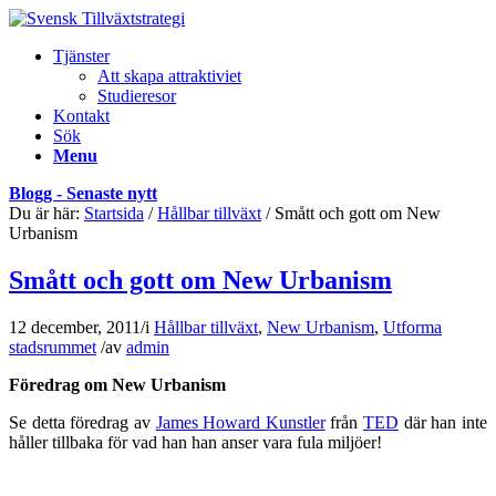
Tjänster
Att skapa attraktiviet
Studieresor
Kontakt
Sök
Menu
Blogg - Senaste nytt
Du är här:
Startsida
/
Hållbar tillväxt
/
Smått och gott om New
Urbanism
Smått och gott om New Urbanism
12 december, 2011
/
i
Hållbar tillväxt
,
New Urbanism
,
Utforma
stadsrummet
/
av
admin
Föredrag om New Urbanism
Se detta föredrag av
James Howard Kunstler
från
TED
där han inte
håller tillbaka för vad han han anser vara fula miljöer!